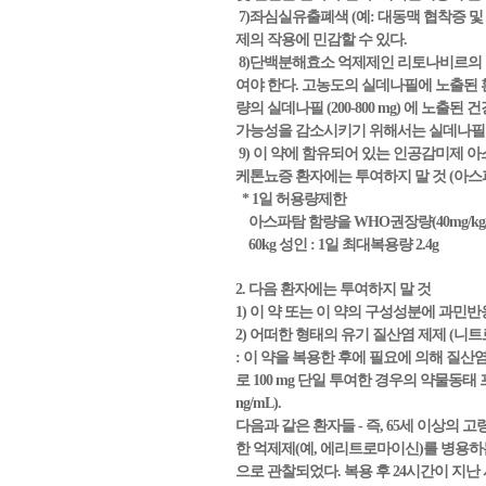
7)좌심실유출폐색 (예: 대동맥 협착증 
제의 작용에 민감할 수 있다.
8)단백분해효소 억제제인 리토나비르의 
여야 한다. 고농도의 실데나필에 노출된 
량의 실데나필 (200-800 mg) 에 
가능성을 감소시키기 위해서는 실데나필의
9) 이 약에 함유되어 있는 인공감미제
케톤뇨증 환자에는 투여하지 말 것 (아스
* 1일 허용량제한
아스파탐 함량을 WHO권장량(40mg/kg
60kg 성인 : 1일 최대복용량 2.4g
2. 다음 환자에는 투여하지 말 것
1) 이 약 또는 이 약의 구성성분에 과민반
2) 어떠한 형태의 유기 질산염 제제 
: 이 약을 복용한 후에 필요에 의해 질산
로 100 mg 단일 투여한 경우의 약물동태 
ng/mL).
다음과 같은 환자들 - 즉, 65세 이상의 고
한 억제제(예, 에리트로마이신)를 병용하는
으로 관찰되었다. 복용 후 24시간이 지