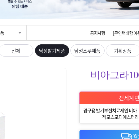
[운송장번호 조
[ios앱 오픈]
품
공지사항
[무인택배함 이용
입금확인이 안되
전체
남성발기제품
남성조루제품
기획상품
[2026구정 연휴
비아그라100m
전세계 
경구용 발기부전치료제인 비아그
적 포스포디에스터라제 
월