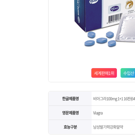
세계판매1위
수입산
한글제품명
비아그라100mg 1+1 16판(6
영문제품명
Viagra
효능구분
남성발기력강화알약