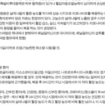
및 특발비후대동맥판 하부 협착증)이 있거나 혈압자동조절능력이 심각하게 손상된
병용은 실데나필의 혈중 농도를 약 11배 상승 시키므로 리토나비르를 복용하는 
환자로부터 얻은 자료는 한정되어 있다. 고농도의 실데나필에 노출된 경우 시각이
노출된 건강한 지원자 중 일부에게서 혈압 감소, 실신, 지속발기가 보고되었다. 리토
 용량을 줄여서 복용 하는 것이 권장된다.
 아스파탐은 체내에서 분해되어 페닐알라닌으로 대사되므로, 페닐알라닌의 섭취를
파탐 함유제제 한함)
/1일)이하로 조정(가능한한 최소량 사용)할 것.
응 환자
(니트로글리세린, 이소소르비드질산염, 아질산아민, 니트로프루시드나트륨) 라도 
염 제제를 복용해야 할 경우, 언제 복용하는 것이 안전한지에 대해서는 알려져 있
프로파일에 근거했을 때, 복용 후 24시간이 지난 시점에서의 이 약의 혈장 농도는 약 2
령자, 간부전 환자(예, 간경변), 중증의 신부전 환자(예, 크레아티닌청소율이 30 mL/
 경우 - 에서 복용 후 24시간이 지난 시점에서의 이 약의 혈장 농도는 건강한 지
난 시점에서의 실데나필의 혈장 농도가 최고 혈장 농도에 비해 훨씬 낮으나, 이 