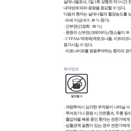
실데나필로서, 1일 1회 성행위 약 1시간 
내약성에 따라 용량을 증감할 수 있다.
다음의 환자는 실데나필의 혈장농도를 상승
- 65세 이상(AUC 40 % 증가)
- 간부전(간경화 : 80 %)
- 중증의 신부전(크레아티닌청소율이 30 mL/m
- CYP3A4 억제제(케토코나졸, 이트라코
증가시킬 수 있다.
- 리토나비르를 병용투여하는 환자의 경우
복약정보
- 과량투여시 심각한 부작용이 나타날 수
- 투여초기나 증량 시 안면홍조, 두통 등
- 혈압약을 복용 중인 환자는 전문가에게
- 심혈관계 질환이 있는 경우 전문가에게