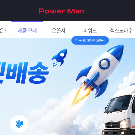
은?
제품 구매
은꼴사
리워드
섹스노하우
친구 초대하면 5천원!
입금확인이 안되
[2026구정 연휴