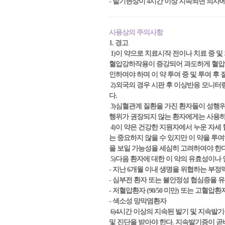
- 발기현상이 4시간 이상 지속되면 의사
사용상의 주의사항
1. 경고
1)이 약으로 치료시작 전이나 치료 중 및
혈압강하작용이 증강되어 과도하게 혈압이 
인하여야 하며 이 약 투여 중 및 투여 후
2)외국의 경우 시판 후 이상반응 모니
다.
3)심혈관계 질환을 가진 환자들이 성행
행위가 권장되지 않는 환자에게는 사용하
4)이 약은 건강한 지원자에서 누운 자세 혈
는 중요하지 않을 수 있지만 이 약을 투
을 보일 가능성을 세심히 고려하여야 한
5)다음 환자에 대한 이 약의 유효성이나
- 지난 6개월 이내 생명을 위협하는 부정
- 심부전 환자 또는 불안정성 협심증을
- 저혈압환자 (90/50 미만) 또는 고혈압환자 (
- 색소성 망막염환자
6)4시간 이상의 지속된 발기 및 지속발기
및 진단을 받아야 한다. 지속발기증이 곧