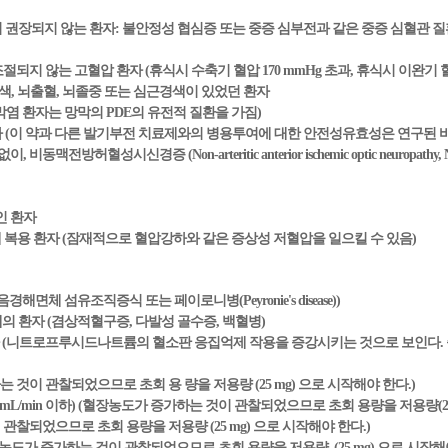
이 권장되지 않는 환자: 불안정성 협심증 또는 중증 심부전과 같은 중증 심혈관 
또는 조절되지 않는 고혈압 환자 (휴식시 수축기 혈압 170 mmHg 초과, 휴식시 이완기 혈
경색, 뇌출혈, 뇌졸중 또는 심근경색이 있었던 환자
막염 환자는 망막의 PDE의 유전적 질환을 가짐)
자 (이 약과 다른 발기부전 치료제와의 병용투여에 대한 안전성유효성은 연구된 바
동맥전방허혈성시신경증 (Non-arteritic anterior ischemic optic neuropa
인 환자
ase 자극제 복용 환자 (잠재적으로 혈압강하와 같은 증상성 저혈압을 일으킬 수 있음)
해면체 섬유조직증식 또는 페이로니병(Peyronie's disease))
의 환자 (겸상적혈구증, 다발성 골수증, 백혈병)
자 (니트로프루시드나트륨의 혈소판 응집억제 작용을 증강시키는 것으로 보인다.
 것이 관찰되었으므로 초회 용 량을 저용량 (25 mg) 으로 시작해야 한다.)
L/min 이하) (혈장농도가 증가하는 것이 관찰되었으므로 초회 용량을 저용량(25 
관찰되었으므로 초회 용량을 저용량 (25 mg) 으로 시작해야 한다.)
장농도가 증가하는 것이 관찰되었으므로 초회 용량을 저용량 (25 mg) 으로 시작해야