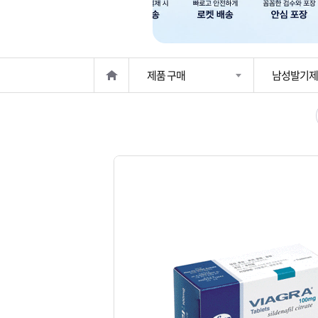
은?
구
꼴
섹
매
사
스
고
제품 구매
남성발기제
노
객
마
하
센
이
주
우
터
페
문
이
조
지
회