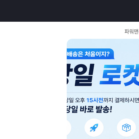
로
그
파워맨
인
로
그
인
이
회
필
원
가
요
입
Q&A
합
파
니
워
제
다.
맨
품
은