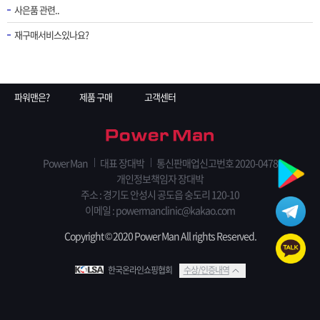
사은품 관련..
재구매서비스있나요?
파워맨은?
제품 구매
고객센터
Power Man
대표 장대박
통신판매업신고번호 2020-0478
개인정보책임자 장대박
주소 : 경기도 안성시 공도읍 숭도리 120-10
이메일 : powermanclinic@kakao.com
Copyright © 2020 Power Man All rights Reserved.
한국온라인쇼핑협회
수상/인증내역