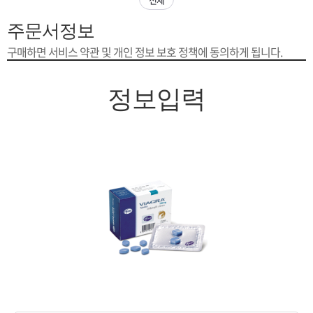
은?
구
꼴
섹
주문서정보
[무인택배함 이용 안내] 집 밖에 주소로 택배 받기
매
사
스
고
구매하면 서비스 약관 및 개인 정보 보호 정책에 동의하게 됩니다.
입금확인이 안되는 상황을 대비해 꼭 입금후 고객센터 연락바랍니다.
노
객
마
정보입력
[2026구정 연휴]설 연휴 배송 및 휴무 안내
하
센
이
주
우
터
페
문
이
조
지
회