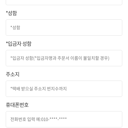
*성함
*입금자 성함
주소지
휴대폰번호