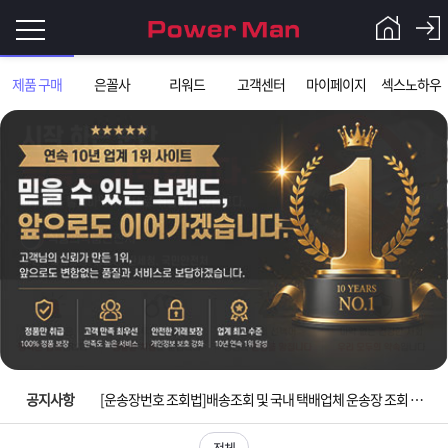
로
제품 구매
은꼴사
리워드
고객센터
마이페이지
섹스노하우
그
로
그
인
인
회
이
원
가
필
입
Q&A
요
파
입금확인이 안되는 상황을 대비해 꼭 입금후 고객센터 연락바랍니다.
합
워
제
[2026구정 연휴]설 연휴 배송 및 휴무 안내
니
맨
품
은
다.
공지사항
[운송장번호 조회법]배송조회 및 국내 택배업체 운송장 조회 하는법
[ios앱 오픈]아이폰 고객 앱설치 가능합니다.
전체