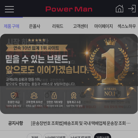
로
제품 구매
은꼴사
리워드
고객센터
마이페이지
섹스노하우
그
로
그
인
인
회
이
원
가
필
입
Q&A
요
파
입금확인이 안되는 상황을 대비해 꼭 입금후 고객센터 연락바랍니다.
합
워
제
[2026구정 연휴]설 연휴 배송 및 휴무 안내
니
맨
품
은
다.
공지사항
[운송장번호 조회법]배송조회 및 국내 택배업체 운송장 조회 하는법
[ios앱 오픈]아이폰 고객 앱설치 가능합니다.
전체
남성발기제품
남성조루제품
기획상품