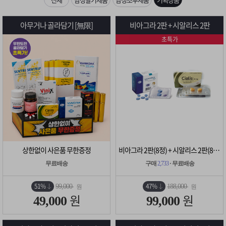
은?
구
꼴
섹
[무인택배함 이용 안내] 집 밖에 주소로 택배 받기
아무거나 골라담기 [無限]
비아그라 2판 + 시알리스 2판
매
사
스
고
초특가
입금확인이 안되는 상황을 대비해 꼭 입금후 고객센터 연락바랍니다.
노
객
마
[2026구정 연휴]설 연휴 배송 및 휴무 안내
하
센
이
주
우
터
페
문
이
조
상한없이 사은품 무한증정
비아그라 2판(8정) + 시알리스 2판(8정)
지
회
무료배송
구매
2,733
· 무료배송
51%
47%
99,000
188,000
원
원
원
원
49,000
99,000