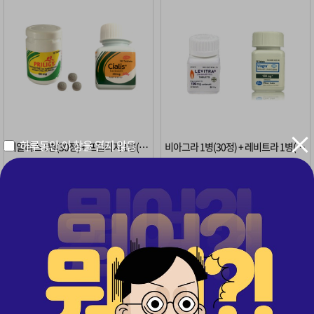
하루동안 이 창을 열지 않음
시알리스 1병(30정) + 프릴리지 1병(10정)
비아그라 1병(30정) + 레비트라 1병(30정)
구매
341
· 무료배송
구매
371
· 무료배송
54%
54%
322,000
322,000
원
원
원
원
149,000
149,000
시알리스 1병 + 레비트라 1병
D8 2+2병
초특가
1+1