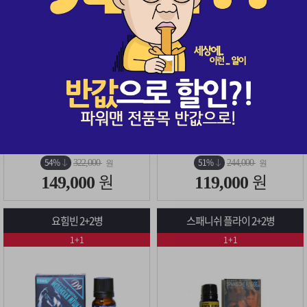
시알리스 1병(30정) + 레비트라 1병(30정)
1+1 이벤트 적용4병
구매
525
· 무료배송
구매
325
· 무료배송
54%
51%
322,000
244,000
원
원
원
원
149,000
119,000
요힘빈 2+2병
스패니쉬 플라이 2+2병
1+1
1+1