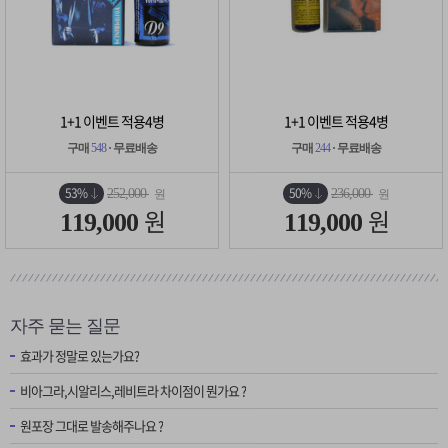
1+1 이벤트 적용4병
1+1 이벤트 적용4병
구매
548
· 무료배송
구매
244
· 무료배송
53%
50%
252,000
236,000
원
원
원
원
119,000
119,000
자주 묻는 질문
효과가 정말로 있는가요?
비아그라,시알리스,레비트라 차이점이 뭔가요 ?
원포장 그대로 발송해주나요 ?