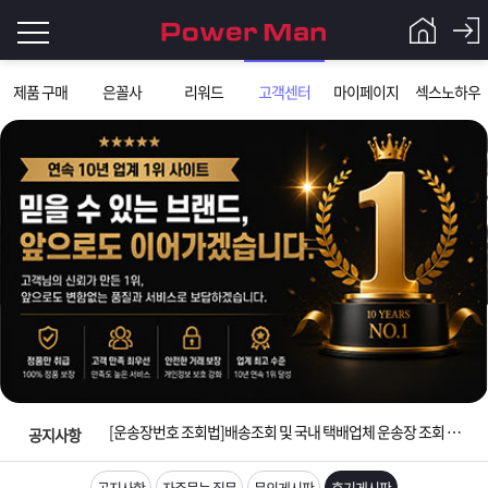
로
제품 구매
은꼴사
리워드
고객센터
마이페이지
섹스노하우
그
로
그
인
인
회
이
원
가
필
입
Q&A
요
파
입금확인이 안되는 상황을 대비해 꼭 입금후 고객센터 연락바랍니다.
합
[2026구정 연휴]설 연휴 배송 및 휴무 안내
워
제
니
[운송장번호 조회법]배송조회 및 국내 택배업체 운송장 조회 하는법
맨
품
은
다.
공지사항
[ios앱 오픈]아이폰 고객 앱설치 가능합니다.
공지사항
자주묻는 질문
문의게시판
후기게시판