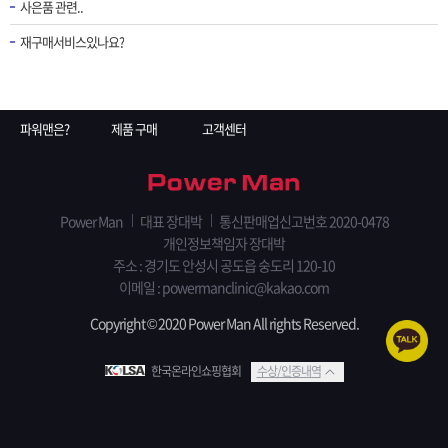
사은품 관련..
재구매서비스있나요?
파워맨은?
제품 구매
고객센터
Power Man
대표 장대박
통신판매업신고번호 2020-0478
개인정보책임자 장대박
주소 : 경기도 안성시 공도읍 숭도리 120-10
이메일 : powermanclinic@kakao.com
Copyright © 2020 Power Man All rights Reserved.
한국온라인쇼핑협회
수상/인증내역