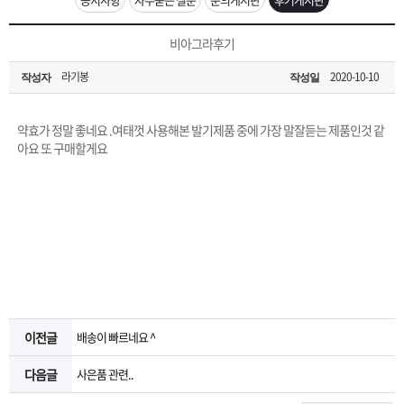
은?
구
꼴
섹
[무인택배함 이용 안내] 집 밖에 주소로 택배 받기
비아그라후기
매
사
스
고
입금확인이 안되는 상황을 대비해 꼭 입금후 고객센터 연락바랍니다.
라기봉
2020-10-10
작성자
작성일
노
객
마
[2026구정 연휴]설 연휴 배송 및 휴무 안내
약효가 정말 좋네요 .여태껏 사용해본 발기제품 중에 가장 말잘듣는 제품인것 같
하
센
이
주
아요 또 구매할게요
우
터
페
문
이
조
지
회
이전글
배송이 빠르네요 ^
다음글
사은품 관련..