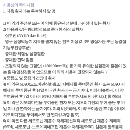
사용상의 주의사항
1. 다음 환자에는 투여하지 말 것
1) 이 약의 주성분 또는 이 약에 함유된 성분에 과민성이 있는 환자
2) 다음과 같은 병리학적으로 중대한 심장 질환자
- 심부전 (NYHA class II -IV)
- 영구 심장박동기 치료를 받지 않는 전도 이상 (2 -3도 방실차단 또는 동결절
기능부전증후군)
- 중대한 허혈성 심장질환
- 중대한 판막 질환
- 조절되지 않는 고혈압( >180/100mmHg) 등 기타 유의한 심혈관계 질환이 있
는 환자(임상경험이 없으므로 이 약의 사용이 권장되지 않는다.)
3) 중등도 및 중증의 간장애 환자
4) 이 약은 MAO(모노아민산화효소) 저해제를 투여중인 환자 또는 MAO 저
해제의 투여 중단 후 14일 이내인 환자에는 금기이다. 이와 비슷하게, 이 약
투여중단 후 7일 이내에 MAO 저해제를 투여해서도 안 된다.[5.1)항 참조]
5) 이 약은 치오리다진을 투여중인 환자 또는 치오리다진의 투여 중단 후 14
일 이내인 환자에는 금기이다. 이와 비슷하게, 이 약 투여중단 후 7일 이내에
치오리다진을 투여해서도 안 된다.[5.2)항 참조]
6) 이 약은 다른 세로토닌 재흡수 저해제[선택적 세로토닌 재흡수 저해제
(SSRI), 세로토닌 -노르에피네프린 재흡수 저해제(SNRI), 삼환계 항우울제