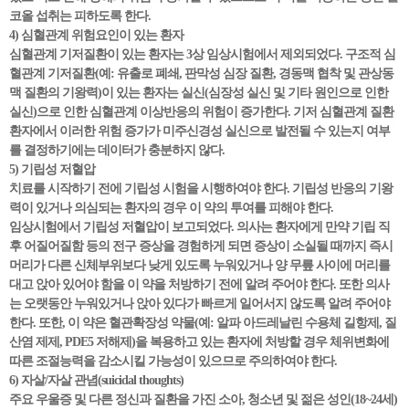
코올 섭취는 피하도록 한다.
4) 심혈관계 위험요인이 있는 환자
심혈관계 기저질환이 있는 환자는 3상 임상시험에서 제외되었다. 구조적 심
혈관계 기저질환(예: 유출로 폐쇄, 판막성 심장 질환, 경동맥 협착 및 관상동
맥 질환의 기왕력)이 있는 환자는 실신(심장성 실신 및 기타 원인으로 인한
실신)으로 인한 심혈관계 이상반응의 위험이 증가한다. 기저 심혈관계 질환
환자에서 이러한 위험 증가가 미주신경성 실신으로 발전될 수 있는지 여부
를 결정하기에는 데이터가 충분하지 않다.
5) 기립성 저혈압
치료를 시작하기 전에 기립성 시험을 시행하여야 한다. 기립성 반응의 기왕
력이 있거나 의심되는 환자의 경우 이 약의 투여를 피해야 한다.
임상시험에서 기립성 저혈압이 보고되었다. 의사는 환자에게 만약 기립 직
후 어질어질함 등의 전구 증상을 경험하게 되면 증상이 소실될 때까지 즉시
머리가 다른 신체부위보다 낮게 있도록 누워있거나 양 무릎 사이에 머리를
대고 앉아 있어야 함을 이 약을 처방하기 전에 알려 주어야 한다. 또한 의사
는 오랫동안 누워있거나 앉아 있다가 빠르게 일어서지 않도록 알려 주어야
한다. 또한, 이 약은 혈관확장성 약물(예: 알파 아드레날린 수용체 길항제, 질
산염 제제, PDE5 저해제)을 복용하고 있는 환자에 처방할 경우 체위변화에
따른 조절능력을 감소시킬 가능성이 있으므로 주의하여야 한다.
6) 자살/자살 관념(suicidal thoughts)
주요 우울증 및 다른 정신과 질환을 가진 소아, 청소년 및 젊은 성인(18~24세)