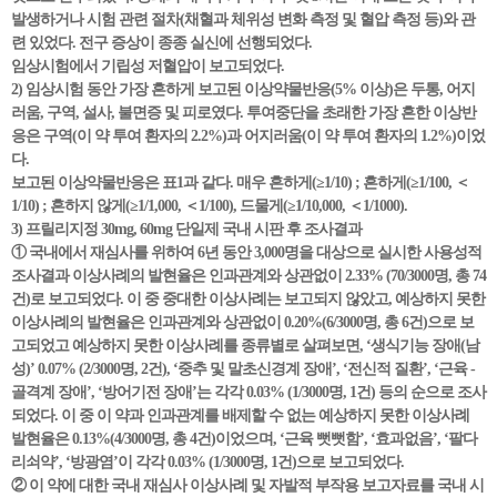
발생하거나 시험 관련 절차(채혈과 체위성 변화 측정 및 혈압 측정 등)와 관
련 있었다. 전구 증상이 종종 실신에 선행되었다.
임상시험에서 기립성 저혈압이 보고되었다.
2) 임상시험 동안 가장 흔하게 보고된 이상약물반응(5% 이상)은 두통, 어지
러움, 구역, 설사, 불면증 및 피로였다. 투여중단을 초래한 가장 흔한 이상반
응은 구역(이 약 투여 환자의 2.2%)과 어지러움(이 약 투여 환자의 1.2%)이었
다.
보고된 이상약물반응은 표1과 같다. 매우 흔하게(≥1/10) ; 흔하게(≥1/100, ＜
1/10) ; 흔하지 않게(≥1/1,000, ＜1/100), 드물게(≥1/10,000, ＜1/1000).
3) 프릴리지정 30mg, 60mg 단일제 국내 시판 후 조사결과
① 국내에서 재심사를 위하여 6년 동안 3,000명을 대상으로 실시한 사용성적
조사결과 이상사례의 발현율은 인과관계와 상관없이 2.33% (70/3000명, 총 74
건)로 보고되었다. 이 중 중대한 이상사례는 보고되지 않았고, 예상하지 못한
이상사례의 발현율은 인과관계와 상관없이 0.20%(6/3000명, 총 6건)으로 보
고되었고 예상하지 못한 이상사례를 종류별로 살펴보면, ‘생식기능 장애(남
성)’ 0.07% (2/3000명, 2건), ‘중추 및 말초신경계 장애’, ‘전신적 질환’, ‘근육 -
골격계 장애’, ‘방어기전 장애’는 각각 0.03% (1/3000명, 1건) 등의 순으로 조사
되었다. 이 중 이 약과 인과관계를 배제할 수 없는 예상하지 못한 이상사례
발현율은 0.13%(4/3000명, 총 4건)이었으며, ‘근육 뻣뻣함’, ‘효과없음’, ‘팔다
리쇠약’, ‘방광염’이 각각 0.03% (1/3000명, 1건)으로 보고되었다.
② 이 약에 대한 국내 재심사 이상사례 및 자발적 부작용 보고자료를 국내 시