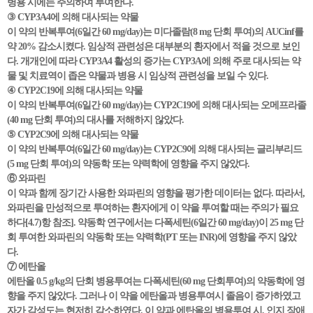
병용 시에는 주의하여 투여한다.
③ CYP3A4에 의해 대사되는 약물
이 약의 반복투여(6일간 60 mg/day)는 미다졸람(8 mg 단회 투여)의 AUCinf를
약 20% 감소시켰다. 임상적 관련성은 대부분의 환자에서 적을 것으로 보인
다. 개개인에 따라 CYP3A4 활성의 증가는 CYP3A에 의해 주로 대사되는 약
물 및 치료역이 좁은 약물과 병용 시 임상적 관련성을 보일 수 있다.
④ CYP2C19에 의해 대사되는 약물
이 약의 반복투여(6일간 60 mg/day)는 CYP2C19에 의해 대사되는 오메프라졸
(40 mg 단회 투여)의 대사를 저해하지 않았다.
⑤ CYP2C9에 의해 대사되는 약물
이 약의 반복투여(6일간 60 mg/day)는 CYP2C9에 의해 대사되는 글리부리드
(5 mg 단회 투여)의 약동학 또는 약력학에 영향을 주지 않았다.
⑥ 와파린
이 약과 함께 장기간 사용한 와파린의 영향을 평가한 데이터는 없다. 따라서,
와파린을 만성적으로 투여하는 환자에게 이 약을 투여할 때는 주의가 필요
하다[4.7)항 참조]. 약동학 연구에서는 다폭세틴(6일간 60 mg/day)이 25 mg 단
회 투여한 와파린의 약동학 또는 약력학(PT 또는 INR)에 영향을 주지 않았
다.
⑦ 에탄올
에탄올 0.5 g/kg의 단회 병용투여는 다폭세틴(60 mg 단회투여)의 약동학에 영
향을 주지 않았다. 그러나 이 약을 에탄올과 병용투여시 졸음이 증가하였고
자가 각성도는 현저히 감소하였다. 이 약과 에탄올의 병용투여 시, 인지 장애