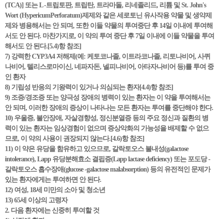
(TCA)] 또는 L -트립토판, 트립탄, 트라마돌, 리네졸리드, 리튬 및 St. John's
Wort (HypericumPerforatum)제제와 같은 세로토닌 유사작용 약물 및 생약제
제와 병용해서는 안 되며, 또한 이들 약물의 투여중단 후 14일 이내에 투여해
서도 안 된다. 마찬가지로, 이 약의 투여 중단 후 7일 이내에 이들 약물을 투여
해서도 안 된다.[5.4)항 참조]
7) 강력한 CYP3A4 저해제(예: 케토코나졸, 이트라코나졸, 리토나비어, 사퀴
나비어, 텔리스로마이신, 네파자돈, 넬피나비어, 아타자나비어 등)를 투여 중
인 환자
8) 기립성 반응의 기왕력이 있거나 의심되는 환자[4.4)항 참조]
9) 조증/경조증 또는 양극성 장애의 병력이 있는 환자는 이 약을 투여해서는
안 되며, 이러한 장애의 증상이 나타나는 모든 환자는 투여를 중단해야 한다.
10) 우울증, 불안장애, 자살경향성, 정신분열증 등의 주요 정신과 질환의 병
력이 있는 환자는 임상경험이 없으며 증상악화의 가능성을 배제할 수 없으
므로, 이 약의 사용이 권장되지 않는다.[4.6)항 참조]
11) 이 약은 유당을 함유하고 있으므로, 갈락토오스 불내성(galactose
intolerance), Lapp 유당분해효소 결핍증(Lapp lactase deficiency) 또는 포도당 -
갈락토오스 흡수장애(glucose -galactose malabsorption) 등의 유전적인 문제가
있는 환자에게는 투여하면 안 된다.
12) 여성, 18세 미만의 소아 및 청소년
13) 65세 이상의 고령자
2. 다음 환자에는 신중히 투여할 것