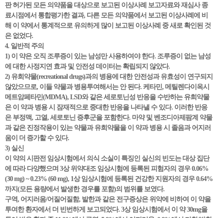
판 허가된 모든 의약품을 대상으로 보고된 이상사례 보고자료와 재심사 종
료시점에서 통합평가한 결과, 다른 모든 의약품에서 보고된 이상사례에 비
해 이 약에서 통계적으로 유의하게 많이 보고된 이상사례 중 새로 확인된 것
은 없었다.
4. 일반적 주의
1) 이 약은 오직 조루증이 있는 남성만 사용하여야 한다. 조루증이 없는 남성
에 대한 사정지연 효과 및 안전성 데이터는 확립되지 않았다.
2) 유희약물(recreational drugs)과의 병용에 대한 안전성과 유효성이 연구되지
않았으므로, 이들 약물과 병용투여해서는 안 된다. 케타민, 메틸렌다이옥시
메트암페타민(MDMA), LSD와 같은 세로토닌성 반응을 수반하는 유희약물
은 이 약과 병용 시 잠재적으로 중대한 반응을 나타낼 수 있다. 이러한 반응
은 부정맥, 고열, 세로토닌 증후군을 포함한다. 마약 및 벤조디아제팜계 약물
과 같은 진정작용이 있는 약물과 유희약물을 이 약과 병용 시 졸음과 어지러
움이 더 증가할 수 있다.
3) 실신
이 약의 시판전 임상시험에서 의식 소실이 특징인 실신의 빈도는 대상 집단
에 따라 다양했으며 3상 위약대조 임상시험에 등록된 피험자의 경우 0.06%
(30 mg) ~ 0.23% (60 mg), 1상 임상시험에 등록된 건강한 지원자의 경우 0.64%
까지(모든 용량에서 발생한 경우를 포함)의 범위를 보였다.
구역, 어지러움/어질어질함, 발한과 같은 전구증상은 위약에 비하여 이 약을
투여한 환자에서 더 빈번하게 보고되었다. 3상 임상시험에서 이 약 30mg을