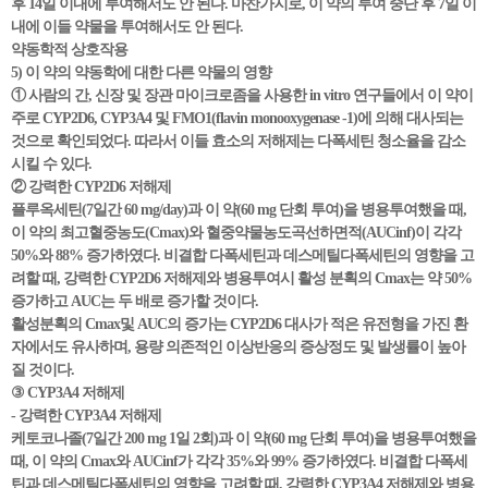
후 14일 이내에 투여해서도 안 된다. 마찬가지로, 이 약의 투여 중단 후 7일 이
내에 이들 약물을 투여해서도 안 된다.
약동학적 상호작용
5) 이 약의 약동학에 대한 다른 약물의 영향
① 사람의 간, 신장 및 장관 마이크로좀을 사용한 in vitro 연구들에서 이 약이
주로 CYP2D6, CYP3A4 및 FMO1(flavin monooxygenase -1)에 의해 대사되는
것으로 확인되었다. 따라서 이들 효소의 저해제는 다폭세틴 청소율을 감소
시킬 수 있다.
② 강력한 CYP2D6 저해제
플루옥세틴(7일간 60 mg/day)과 이 약(60 mg 단회 투여)을 병용투여했을 때,
이 약의 최고혈중농도(Cmax)와 혈중약물농도곡선하면적(AUCinf)이 각각
50%와 88% 증가하였다. 비결합 다폭세틴과 데스메틸다폭세틴의 영향을 고
려할 때, 강력한 CYP2D6 저해제와 병용투여시 활성 분획의 Cmax는 약 50%
증가하고 AUC는 두 배로 증가할 것이다.
활성분획의 Cmax및 AUC의 증가는 CYP2D6 대사가 적은 유전형을 가진 환
자에서도 유사하며, 용량 의존적인 이상반응의 증상정도 및 발생률이 높아
질 것이다.
③ CYP3A4 저해제
- 강력한 CYP3A4 저해제
케토코나졸(7일간 200 mg 1일 2회)과 이 약(60 mg 단회 투여)을 병용투여했을
때, 이 약의 Cmax와 AUCinf가 각각 35%와 99% 증가하였다. 비결합 다폭세
틴과 데스메틸다폭세틴의 영향을 고려할 때, 강력한 CYP3A4 저해제와 병용