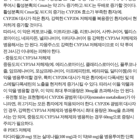
투여시 활성분획의 Cmax는 약 25% 증가하고 AUC는 두배로 증가할 것이다.
활성분획의 Cmax및 AUC의 증가는 CYP2D6 효소가 부족한 환자(예.
CYP2D6 대사가 적은 환자, 강력한 CYP2D6 저해제를 복용중인 환자)에서 현
저하게 증가할 것이다.
따라서, 이 약은 케토코나졸, 이트라코나졸, 리토나비어, 사퀴나비어, 텔리스
로마이신, 네파자돈, 넬피나비어, 아타자나비어 등 강력한 CYP3A4 저해제와
병용해서는 안 된다. 자몽주스도 강력한 CYP3A4 저해제이므로 이 약 투여
전 24시간 이내에는 피해야 한다.
- 중등도의 CYP3A4 저해제
중등도의 CYP3A4 저해제(예. 에리스로마이신, 클래리스로마이신, 플루코나
졸, 암프레나비어, 포삼프레나비어, 아프레피탄트, 베라파밀, 딜티아젬)와 이
약을 병용투여할 경우, 특히 CYP2D6 대사가 적은 환자에서 다폭세틴 및 데
스메틸다폭세틴의 노출을 현저하게 증가시킬 수 있다. 따라서 이들 약물과
이 약을 병용할 경우, 이 약의 최대 투여용량은 30mg을 초과해서는 안 된다.
- 유전형 또는 표현형에서 CYP2D6 광범위 대사자(extensive metabolizer)가 아
니라면, 위 2가지는 모든 환자에게 적용되어야 한다. CYP2D6 광범위 대사자
인 경우, 강력한 CYP3A4 저해제와 병용투여시 최대 용량은 30mg을 초과해
서는 안 되며, 중등도의 CYP3A4 저해제와 병용하는 경우 60mg으로 증량시
주의가 필요하다.
④ PDE5 저해제
타다라필(20 mg) 또는 실데나필(100 mg)과 이 약(60 mg)을 병용투여한 단회