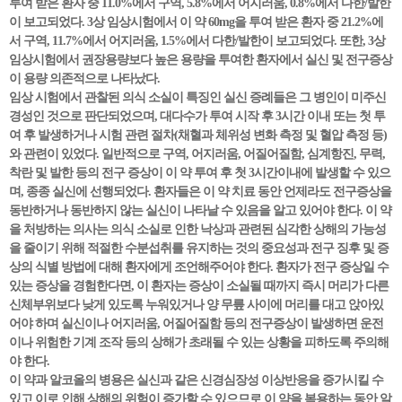
투여 받은 환자 중 11.0%에서 구역, 5.8%에서 어지러움, 0.8%에서 다한/발한
이 보고되었다. 3상 임상시험에서 이 약 60mg을 투여 받은 환자 중 21.2%에
서 구역, 11.7%에서 어지러움, 1.5%에서 다한/발한이 보고되었다. 또한, 3상
임상시험에서 권장용량보다 높은 용량을 투여한 환자에서 실신 및 전구증상
이 용량 의존적으로 나타났다.
임상 시험에서 관찰된 의식 소실이 특징인 실신 증례들은 그 병인이 미주신
경성인 것으로 판단되었으며, 대다수가 투여 시작 후 3시간 이내 또는 첫 투
여 후 발생하거나 시험 관련 절차(채혈과 체위성 변화 측정 및 혈압 측정 등)
와 관련이 있었다. 일반적으로 구역, 어지러움, 어질어질함, 심계항진, 무력,
착란 및 발한 등의 전구 증상이 이 약 투여 후 첫 3시간이내에 발생할 수 있으
며, 종종 실신에 선행되었다. 환자들은 이 약 치료 동안 언제라도 전구증상을
동반하거나 동반하지 않는 실신이 나타날 수 있음을 알고 있어야 한다. 이 약
을 처방하는 의사는 의식 소실로 인한 낙상과 관련된 심각한 상해의 가능성
을 줄이기 위해 적절한 수분섭취를 유지하는 것의 중요성과 전구 징후 및 증
상의 식별 방법에 대해 환자에게 조언해주어야 한다. 환자가 전구 증상일 수
있는 증상을 경험한다면, 이 환자는 증상이 소실될 때까지 즉시 머리가 다른
신체부위보다 낮게 있도록 누워있거나 양 무릎 사이에 머리를 대고 앉아있
어야 하며 실신이나 어지러움, 어질어질함 등의 전구증상이 발생하면 운전
이나 위험한 기계 조작 등의 상해가 초래될 수 있는 상황을 피하도록 주의해
야 한다.
이 약과 알코올의 병용은 실신과 같은 신경심장성 이상반응을 증가시킬 수
있고 이로 인해 상해의 위험이 증가할 수 있으므로 이 약을 복용하는 동안 알