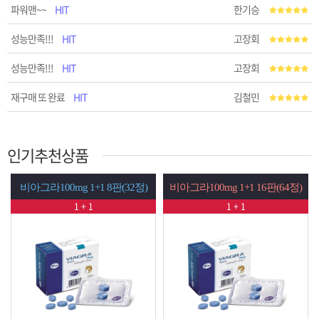
파워맨~~
HIT
한기승
성능만족!!!
HIT
고장회
성능만족!!!
HIT
고장회
재구매 또 완료
HIT
김철민
인기추천상품
8판(32정)
비아그라100mg 1+1 16판(64정)
시알리스20mg 1+1 8판
1 + 1
1 + 1