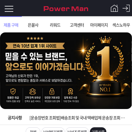
로
제품 구매
은꼴사
리워드
고객센터
마이페이지
섹스노하우
그
로
그
인
인
회
이
원
가
필
입
Q&A
입금확인이 안되는 상황을 대비해 꼭 입금후 고객센터 연락바랍니다.
요
파
[2026구정 연휴]설 연휴 배송 및 휴무 안내
합
워
제
[운송장번호 조회법]배송조회 및 국내 택배업체 운송장 조회 하는법
니
맨
품
은
다.
공지사항
[ios앱 오픈]아이폰 고객 앱설치 가능합니다.
[무인택배함 이용 안내] 집 밖에 주소로 택배 받기
전체
남성발기제품
남성조루제품
기획상품