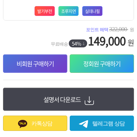
발기부전
조루지연
실데나필
322,000
포인트 해택
원
149,000
원
54%
무료배송
비회원 구매하기
정회원 구매하기
설명서 다운로드
카톡상담
텔레그램 상담