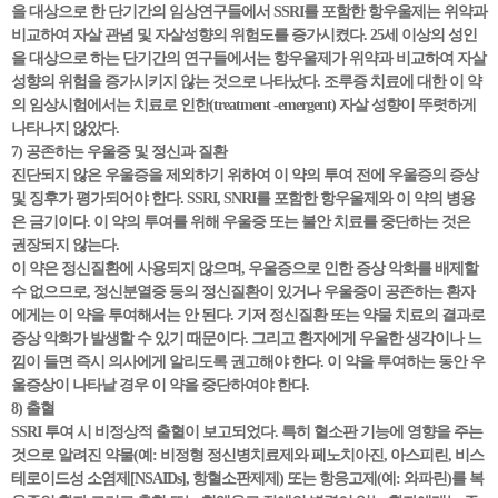
을 대상으로 한 단기간의 임상연구들에서 SSRI를 포함한 항우울제는 위약과
비교하여 자살 관념 및 자살성향의 위험도를 증가시켰다. 25세 이상의 성인
을 대상으로 하는 단기간의 연구들에서는 항우울제가 위약과 비교하여 자살
성향의 위험을 증가시키지 않는 것으로 나타났다. 조루증 치료에 대한 이 약
의 임상시험에서는 치료로 인한(treatment -emergent) 자살 성향이 뚜렷하게
나타나지 않았다.
7) 공존하는 우울증 및 정신과 질환
진단되지 않은 우울증을 제외하기 위하여 이 약의 투여 전에 우울증의 증상
및 징후가 평가되어야 한다. SSRI, SNRI를 포함한 항우울제와 이 약의 병용
은 금기이다. 이 약의 투여를 위해 우울증 또는 불안 치료를 중단하는 것은
권장되지 않는다.
이 약은 정신질환에 사용되지 않으며, 우울증으로 인한 증상 악화를 배제할
수 없으므로, 정신분열증 등의 정신질환이 있거나 우울증이 공존하는 환자
에게는 이 약을 투여해서는 안 된다. 기저 정신질환 또는 약물 치료의 결과로
증상 악화가 발생할 수 있기 때문이다. 그리고 환자에게 우울한 생각이나 느
낌이 들면 즉시 의사에게 알리도록 권고해야 한다. 이 약을 투여하는 동안 우
울증상이 나타날 경우 이 약을 중단하여야 한다.
8) 출혈
SSRI 투여 시 비정상적 출혈이 보고되었다. 특히 혈소판 기능에 영향을 주는
것으로 알려진 약물(예: 비정형 정신병치료제와 페노치아진, 아스피린, 비스
테로이드성 소염제[NSAIDs], 항혈소판제제) 또는 항응고제(예: 와파린)를 복