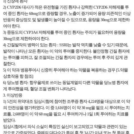
1) 신장애 환자
2) CYP2D6 대사가 적은 유전형을 가진 환자나 강력한 CYP2D6 저해제를 투
여 중인 환자는 60mg으로 증량할 경우, 노출이 증가되어 용량 의존적인 이상
반응의 증상정도 및 발생률이 높아질 수 있으므로, 용량을 30mg으로 제한하
여야 한다.
3) 중등도의 CYP3A4 저해제를 투여 중인 환자는 주의가 필요하며 용량을
30mg으로 제한하여야 한다.
4) 간질발작의 병력이 있는 환자 : SSRI는 발작 역치를 낮출 수 있기 때문에,
발작이 나타난 모든 환자는 이 약의 투여를 중지한다. 불안정형 간질 환자에
는 투여를 피하고, 잘 조절되는 간질 환자의 경우에는 투여 후 주의 깊게 관
찰한다.
5) 이 약과 병용투여시 신중히 투여해야 하는 약물을 복용하는 경우 [5.약물
상호작용 항 참조]
6) 당뇨병 환자: 항우울제로 쓰이는 동일계열의 다른 약물을 당뇨병 환자에
게 투여했을 때, 혈당 조절 변화가 나타났다.
3. 이상반응
1) 5건의 위약대조 임상시험에 참여한 조루증 환자 4,224명을 대상으로 이 약
의 안전성을 평가하였다. 이 중 1,616명이 이 약 30 mg을 필요 시 투여하는 치
료를, 2,608명이 이 약 60 mg을 필요 시 투여하거나 1일 1회 투여하는 치료를
받았다.
임상시험에서 의식 소실이 특징인 실신이 보고되었고 약물과 관련이 있는
것으로 간주되었다. 증례의 대다수가 투여 후 첫 3시간 이내 또는 첫 투여 후