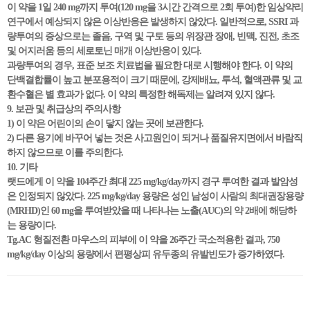
이 약을 1일 240 mg까지 투여(120 mg을 3시간 간격으로 2회 투여)한 임상약리
연구에서 예상되지 않은 이상반응은 발생하지 않았다. 일반적으로, SSRI 과
량투여의 증상으로는 졸음, 구역 및 구토 등의 위장관 장애, 빈맥, 진전, 초조
및 어지러움 등의 세로토닌 매개 이상반응이 있다.
과량투여의 경우, 표준 보조 치료법을 필요한 대로 시행해야 한다. 이 약의
단백결합률이 높고 분포용적이 크기 때문에, 강제배뇨, 투석, 혈액관류 및 교
환수혈은 별 효과가 없다. 이 약의 특정한 해독제는 알려져 있지 않다.
9. 보관 및 취급상의 주의사항
1) 이 약은 어린이의 손이 닿지 않는 곳에 보관한다.
2) 다른 용기에 바꾸어 넣는 것은 사고원인이 되거나 품질유지면에서 바람직
하지 않으므로 이를 주의한다.
10. 기타
랫드에게 이 약을 104주간 최대 225 mg/kg/day까지 경구 투여한 결과 발암성
은 인정되지 않았다. 225 mg/kg/day 용량은 성인 남성이 사람의 최대권장용량
(MRHD)인 60 mg을 투여받았을 때 나타나는 노출(AUC)의 약 2배에 해당하
는 용량이다.
Tg.AC 형질전환 마우스의 피부에 이 약을 26주간 국소적용한 결과, 750
mg/kg/day 이상의 용량에서 편평상피 유두종의 유발빈도가 증가하였다.