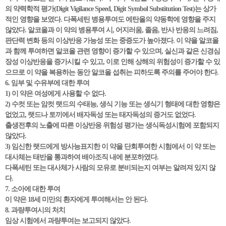
의 약력학적 평가(Digit Vigilance Speed, Digit Symbol Substitution Test)는 상가
적인 영향을 보였다. 다폭세틴 병용투여도 에탄올의 약동학에 영향을 주지
않았다. 알코올과 이 약의 병용투여 시, 어지러움, 졸음, 반사 반응의 느려짐,
판단력 변화 등의 이상반응 가능성 또는 중증도가 높아졌다. 이 약을 알코올
과 함께 투여하면 알코올 관련 영향이 증가할 수 있으며, 실신과 같은 신경심
장성 이상반응을 증가시킬 수 있고, 이로 인해 상해의 위험성이 증가할 수 있
으므로 이 약을 복용하는 동안 알코올 섭취는 피하도록 주의를 주어야 한다.
6. 임부 및 수유부에 대한 투여
1) 이 약은 여성에게 사용할 수 없다.
2) 수컷 또는 암컷 랫드의 수태능, 생식 기능 또는 생식기 형태에 대한 영향은
없었고, 랫드나 토끼에서 배자독성 또는 태자독성의 증거도 없었다.
출생전후의 노출에 따른 이상반응 위험성 평가는 생식독성시험에 포함되지
않았다.
3) 임신한 랫드에게 방사능표지한 이 약을 단회투여한 시험에서 이 약 또는
대사체는 태반을 통과하여 배아조직 내에 분포하였다.
다폭세틴 또는 대사체가 사람의 모유로 분비되는지 여부는 알려져 있지 않
다.
7. 소아에 대한 투여
이 약은 18세 미만의 환자에게 투여해서는 안 된다.
8. 과량투여시의 처치
임상 시험에서 과량투여는 보고되지 않았다.