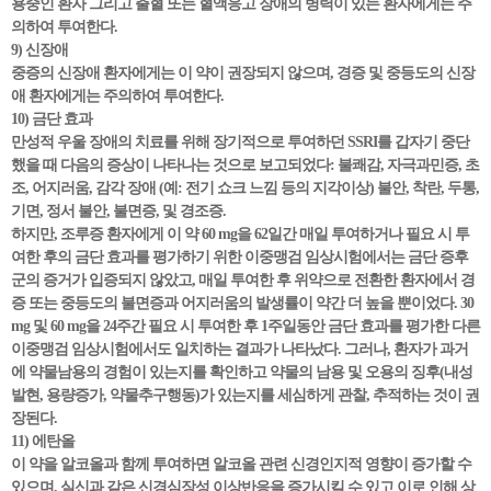
용중인 환자 그리고 출혈 또는 혈액응고 장애의 병력이 있는 환자에게는 주
의하여 투여한다.
9) 신장애
중증의 신장애 환자에게는 이 약이 권장되지 않으며, 경증 및 중등도의 신장
애 환자에게는 주의하여 투여한다.
10) 금단 효과
만성적 우울 장애의 치료를 위해 장기적으로 투여하던 SSRI를 갑자기 중단
했을 때 다음의 증상이 나타나는 것으로 보고되었다: 불쾌감, 자극과민증, 초
조, 어지러움, 감각 장애 (예: 전기 쇼크 느낌 등의 지각이상) 불안, 착란, 두통,
기면, 정서 불안, 불면증, 및 경조증.
하지만, 조루증 환자에게 이 약 60 mg을 62일간 매일 투여하거나 필요 시 투
여한 후의 금단 효과를 평가하기 위한 이중맹검 임상시험에서는 금단 증후
군의 증거가 입증되지 않았고, 매일 투여한 후 위약으로 전환한 환자에서 경
증 또는 중등도의 불면증과 어지러움의 발생률이 약간 더 높을 뿐이었다. 30
mg 및 60 mg을 24주간 필요 시 투여한 후 1주일동안 금단 효과를 평가한 다른
이중맹검 임상시험에서도 일치하는 결과가 나타났다. 그러나, 환자가 과거
에 약물남용의 경험이 있는지를 확인하고 약물의 남용 및 오용의 징후(내성
발현, 용량증가, 약물추구행동)가 있는지를 세심하게 관찰, 추적하는 것이 권
장된다.
11) 에탄올
이 약을 알코올과 함께 투여하면 알코올 관련 신경인지적 영향이 증가할 수
있으며, 실신과 같은 신경심장성 이상반응을 증가시킬 수 있고 이로 인해 상