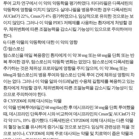
투여 교차 연구에서 이 약의 약동학을 평가하였다. 타다라필은 다폭세틴의
약동학에 영향을 미치지 않았다. 실데나필을 병용투여한 경우 다폭세틴의
AUCinf가 22%, Cmax가 4% 증가하였으나, 임상적으로 유의한 것으로는 보
이지 않았다. 그러나 이 약을 PDE5 저해제를 사용하는 환자에게 처방할 경
우, 체위변화에 따른 조절능력을 감소시킬 가능성이 있으므로 주의하여야
한다.
6) 다른 약물의 약동학에 대한 이 약의 영향
① 탐스로신
탐스로신을 매일 복용중인 환자에게 이 약 30 mg 또는 60 mg을 단회 또는 반
복 투여한 경우, 탐스로신의 약동학 변화는 없었다. 탐스로신에 다폭세틴을
추가하는 것은 체위성 프로파일에 영향을 주지 않으며, 이 약 30mg 또는
60mg과 탐스로신의 병용 투여와 탐스로신 단독 투여 간에 체위성 영향의 차
이는 없다. 그러나 이 약을 알파 아드레날린 수용체 길항제를 복용하고 있는
환자에게 처방할 경우, 체위변화에 따른 조절능력을 감소시킬 가능성이 있
으므로 주의하여야 한다.
② CYP2D6에 의해 대사되는 약물
이 약을 반복투여(6일간 60 mg/day)한 후 데시프라민 50 mg을 단회 투여했을
때, 데시프라민 단독투여 시와 비교하여 데시프라민의 Cmax및 AUCinf가 각
각 약 11%, 19% 증가했다. 다폭세틴은 CYP2D6에 의해 대사되는 다른 약물
의 혈장 농도를 유사하게 증가시킬 것으로 보인다. 임상적 관련성은 적을 것
으로 보이나, CYP2D6에 의해 주로 대사되는 약물 및 치료역이 좁은 약물과