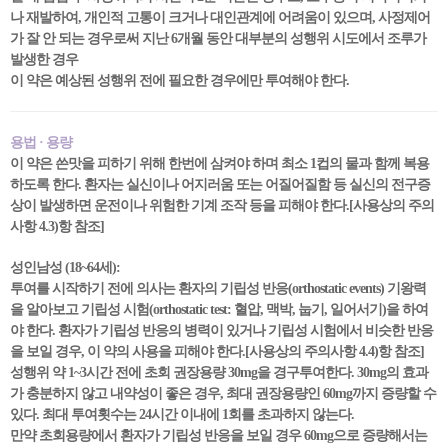
나 재발하여, 개인적 고통이 크거나 대인관계에 어려움이 있으며, 사정제어
가 잘 안 되는 경우로써 지난 6개월 동안 대부분의 성행위 시도에서 조루가
발생한 경우
이 약은 예상된 성행위 전에 필요한 경우에만 투여해야 한다.
용법 · 용량
이 약은 쓴맛을 피하기 위해 한번에 삼켜야 하며 최소 1컵의 물과 함께 복용
하도록 한다. 환자는 실신이나 어지러움 또는 어질어질함 등 실신의 전구증
상이 발생하면 운전이나 위험한 기계 조작 등을 피해야 한다.[사용상의 주의
사항 4.3)항 참조]
성인남성 (18~64세):
투여를 시작하기 전에 의사는 환자의 기립성 반응(orthostatic events) 기왕력
을 알아보고 기립성 시험(orthostatic test: 혈압, 맥박, 눕기, 일어서기)을 하여
야 한다. 환자가 기립성 반응의 병력이 있거나 기립성 시험에서 비슷한 반응
을 보일 경우, 이 약의 사용을 피해야 한다.[사용상의 주의사항 4.4)항 참조]
성행위 약 1~3시간 전에 초회 권장용량 30mg을 경구투여한다. 30mg의 효과
가 충분하지 않고 내약성이 좋은 경우, 최대 권장용량인 60mg까지 증량할 수
있다. 최대 투여횟수는 24시간 이내에 1회를 초과하지 않는다.
만약 초회용량에서 환자가 기립성 반응을 보일 경우 60mg으로 증량해서는