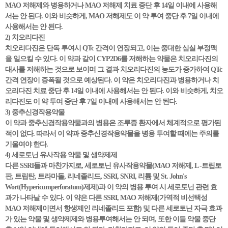
MAO 저해제와 병용하거나 MAO 저해제 치료 중단 후 14일 이내에 사용해
서는 안 된다. 이와 비슷하게, MAO 저해제도 이 약 투여 중단 후 7일 이내에
사용해서는 안 된다.
2) 치오리다진
치오리다진은 단독 투여시 QTc 간격이 연장되고, 이는 중대한 심실 부정맥
을 일으킬 수 있다. 이 약과 같이 CYP2D6를 저해하는 약물은 치오리다진의
대사를 저해하는 것으로 보이며 그 결과 치오리다진의 농도가 증가하여 QTc
간격 연장이 증폭될 것으로 예상된다. 이 약은 치오리다진과 병용하거나 치
오리다진 치료 중단 후 14일 이내에 사용해서는 안 된다. 이와 비슷하게, 치오
리다진도 이 약 투여 중단 후 7일 이내에 사용해서는 안 된다.
3) 중추신경작용약물
이 약과 중추신경작용약물과의 병용은 조루증 환자에서 체계적으로 평가된
적이 없다. 따라서 이 약과 중추신경작용약물을 병용 투여할 때에는 주의를
기울여야 한다.
4) 세로토닌 유사작용 약물 및 생약제제
다른 SSRI들과 마찬가지로, 세로토닌 유사작용약물(MAO 저해제, L -트립토
판, 트립탄, 트라마돌, 리네졸리드, SSRI, SNRI, 리튬 및 St. John's
Wort(Hypericumperforatum)제제)과 이 약의 병용 투여 시 세로토닌 관련 효
과가 나타날 수 있다. 이 약은 다른 SSRI, MAO 저해제(가역적 비선택성
MAO 저해제이면서 항생제인 리네졸리드 포함) 및 다른 세로토닌 자극 효과
가 있는 약물 및 생약제제와 병용투여해서는 안 되며, 또한 이들 약물 중단