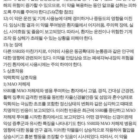
해의 위험이 증가할 수 있으므로, 이 약을 복용하는 동안 알코올 섭취는 피하
도록 주의를 주어야 한다.[5.6)⑦항 참조]
12) 이 약은 운전 및 기계 사용능에 대해 경미하거나 중등도의 영향을 미친
다. 임상시험 결과 이 약을 투여받은 환자들에서 어지러움, 주의력 장애, 실
신, 시야흐림 및 졸음이 보고되었다. 따라서, 환자는 운전이나 위험한 기계
조작 등 상해가 초래될 수 있는 상황을 피해야 한다.
13) 눈 장애
다른 SSRI와 마찬가지로, 이약의 사용은 동공확대와 눈통증과 같은 안구에
대한 영향에 관련되어 있다. 이약을 안압상승 또는 폐쇄각녹내장의 위험을
가진 환자에서 사용시에는 주의 하여야 한다.
5. 상호작용
약력학적 상호작용
1) MAO 저해제
SSRI를 MAO 저해제와 병용 투여하는 환자에서 고열, 경직, 간대성 근경련,
활력 징후의 급격한 변동을 동반한 자율신경불안증 및 섬망과 혼수상태로
악화되는 극심한 초조를 포함한 정신상태의 변화와 같은 심각하고 때때로
치명적인 반응이 보고되었다. 이러한 반응은 최근에 SSRI를 중단하고 MAO
저해제 투여를 시작한 환자에서도 보고되었다. 어떤 경우에는 신경이완제
악성 증후군과 유사한 특징을 나타내기도 한다. SSRI와 MAO 저해제 병용의
영향에 대한 동물 연구 결과, 이러한 약물들이 상승적으로 작용하여 혈압을
상승시키고 흥분 행동을 조장할 수 있음이 시사되었다. 따라서, 이 약을