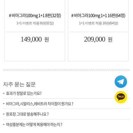
 8판(32정)
# 비아그라100mg 1+1 16판(64정)
# 시알리스20mg 1+1 8판
(32정)
1+1 이벤트 적용 16판(64정)
1+1 이벤트 적용 8판(32
원
209,000
원
149,000
원
자주 묻는 질문
효과가 정말로 있는가요?
비아그라,시알리스,레비트라 차이점이 뭔가요 ?
원포장 그대로 발송해주나요 ?
여성흥분제는 어떻게 복용해야 하는지 ?