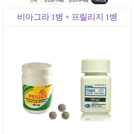
은?
구
꼴
섹
입금확인이 안되는 상황을 대비해 꼭 입금후 고객센터 연락바랍니다.
비아그라 1병 + 프릴리지 1병
매
사
스
고
[2026구정 연휴]설 연휴 배송 및 휴무 안내
노
객
마
하
센
이
주
우
터
페
문
이
조
지
회