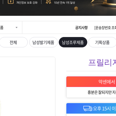
입금확인이 안되
[2026구정 연휴
품
공지사항
[운송장번호 조
[ios앱 오픈]
전체
남성발기제품
남성조루제품
기획상품
[무인택배함 이용
프릴리지 
입금확인이 안되
[2026구정 연휴
약센에서
흥분은 잘되지만 지
오후 15시 