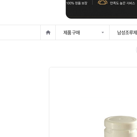
은?
구
꼴
섹
매
사
스
고
제품 구매
남성조루제
노
객
마
하
센
이
주
우
터
페
문
이
조
지
회