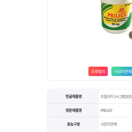
조루방지
사정지연제
한글제품명
프릴리지 1+1 2병(20정
영문제품명
PRILIGY
효능구분
사정지연제