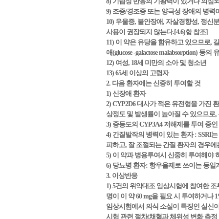
8) 기립성 반응의 기왕력이 있거나 의심되는
9) 조증/경조증 또는 양극성 장애의 병력
10) 우울증, 불안장애, 자살경향성, 
사용이 권장되지 않는다.[4.6)항 참조]
11) 이 약은 유당을 함유하고 있으므로, 갈락토오스
애(glucose -galactose malabsorp
12) 여성, 18세 미만의 소아 및 청소년
13) 65세 이상의 고령자
2. 다음 환자에는 신중히 투여할 것
1) 신장애 환자
2) CYP2D6 대사가 적은 유전형을 가진
상정도 및 발생률이 높아질 수 있으므로, 
3) 중등도의 CYP3A4 저해제를 투여 중
4) 간질발작의 병력이 있는 환자 : SS
피하고, 잘 조절되는 간질 환자의 경우에는
5) 이 약과 병용투여시 신중히 투여해야 
6) 당뇨병 환자: 항우울제로 쓰이는 동
3. 이상반응
1) 5건의 위약대조 임상시험에 참여한 조루증 
명이 이 약 60 mg을 필요 시 투여하거나 
임상시험에서 의식 소실이 특징인 실신이 
시험 관련 절차(채혈과 체위성 변화 측정 