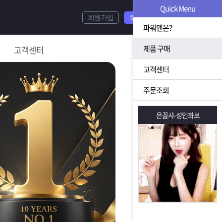
Quick Menu
회원가입
로그인
파워맨은?
제품 구매
고객센터
고객센터
주문조회
은꼴사-성인화보
은꼴사-성인화보