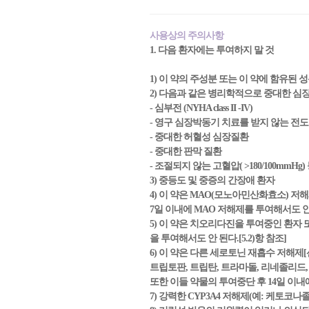
사용상의 주의사항
1. 다음 환자에는 투여하지 말 것
1) 이 약의 주성분 또는 이 약에 함유된
2) 다음과 같은 병리학적으로 중대한 심
- 심부전 (NYHA class II -IV)
- 영구 심장박동기 치료를 받지 않는 전도
- 중대한 허혈성 심장질환
- 중대한 판막 질환
- 조절되지 않는 고혈압( >180/100m
3) 중등도 및 중증의 간장애 환자
4) 이 약은 MAO(모노아민산화효소) 저
7일 이내에 MAO 저해제를 투여해서도 안 된
5) 이 약은 치오리다진을 투여중인 환자 
을 투여해서도 안 된다.[5.2)항 참조]
6) 이 약은 다른 세로토닌 재흡수 저해제[선
트립토판, 트립탄, 트라마돌, 리네졸리드, 리튬 
또한 이들 약물의 투여중단 후 14일 이내에
7) 강력한 CYP3A4 저해제(예: 케토