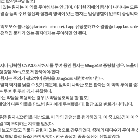
 환자[4.4)항 참조]
이 있는 환자는 이 약을 투여해서는 안 되며, 이러한 장애의 증상이 나타나는 모
정신분열증 등의 주요 정신과 질환의 병력이 있는 환자는 임상경험이 없으며 증상악화
 불내성(galactose intolerance), Lapp 유당분해효소 결핍증(Lapp lactase 
tion) 등의 유전적인 문제가 있는 환자에게는 투여하면 안 된다.
 환자나 강력한 CYP2D6 저해제를 투여 중인 환자는 60mg으로 증량할 경우, 
용량을 30mg으로 제한하여야 한다.
인 환자는 주의가 필요하며 용량을 30mg으로 제한하여야 한다.
RI는 발작 역치를 낮출 수 있기 때문에, 발작이 나타난 모든 환자는 이 약의 투여를
 투여 후 주의 깊게 관찰한다.
하는 약물을 복용하는 경우 [5.약물상호작용 항 참조]
일계열의 다른 약물을 당뇨병 환자에게 투여했을 때, 혈당 조절 변화가 나타났다.
환자 4,224명을 대상으로 이 약의 안전성을 평가하였다. 이 중 1,616명이 이 약 3
1일 1회 투여하는 치료를 받았다.
보고되었고 약물과 관련이 있는 것으로 간주되었다. 증례의 대다수가 투여 후 첫
및 혈압 측정 등)와 관련 있었다. 전구 증상이 종종 실신에 선행되었다.