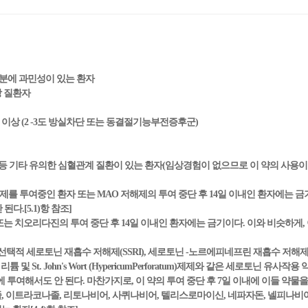
 성분에 과민성이 있는 환자
장 질환자
 이상 (2 -3도 방실차단 또는 동결절기능부전증후군)
mHg) 등 기타 유의한 심혈관계 질환이 있는 환자(임상경험이 없으므로 이 약의 사용이
해제를 투여중인 환자 또는 MAO 저해제의 투여 중단 후 14일 이내인 환자에는 금
다.[5.1)항 참조]
또는 치오리다진의 투여 중단 후 14일 이내인 환자에는 금기이다. 이와 비슷하게,
택적 세로토닌 재흡수 저해제(SSRI), 세로토닌 -노르에피네프린 재흡수 저해제(SNR
및 St. John's Wort (HypericumPerforatum)제제와 같은 세로토닌 유
 투여해서도 안 된다. 마찬가지로, 이 약의 투여 중단 후 7일 이내에 이들 약물을 투
코나졸, 이트라코나졸, 리토나비어, 사퀴나비어, 텔리스로마이신, 네파자돈, 넬피나비