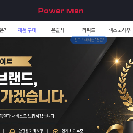
은?
제품 구매
은꼴사
리워드
섹스노하우
친구 초대하면 5천원!