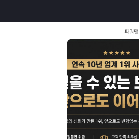
로
그
파워맨
인
로
그
인
이
회
필
원
가
요
입
Q&A
합
파
니
워
제
다.
맨
품
은