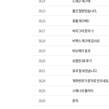
3614
드래곤 재구매
3615
물건 잘받았습니다.
3616
꽃물 재구매!!
3617
비아그라 문의~!!
3618
비맥스 재구매 감사요
3619
바오메이 효과
3620
요힘빈 D8 후기
3621
효과 잘 보았습니다
3624
계좌번호가 문자로 안오네요.
3625
스패니쉬 플라이
3626
문의