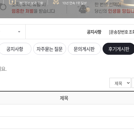
입금확인이 안되
[2026구정 연휴
공지사항
[운송장번호 조
[ios앱 오픈]
공지사항
자주묻는 질문
문의게시판
후기게시판
[무인택배함 이용
요.
입금확인이 안되
[2026구정 연휴
제목