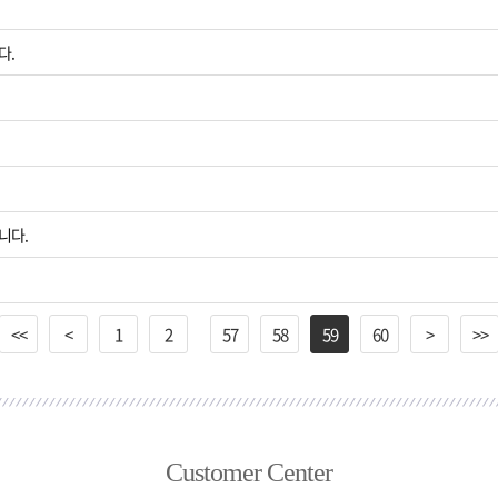
다.
니다.
<<
<
1
2
57
58
59
60
>
>>
Customer Center