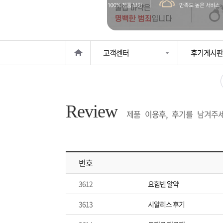
은?
구
꼴
섹
매
사
스
고
고객센터
후기게시판
노
객
마
하
센
이
주
Review
우
터
페
문
제품 이용후, 후기를 남겨주세
이
조
번호
지
회
3612
요힘빈 알약
3613
시알리스 후기