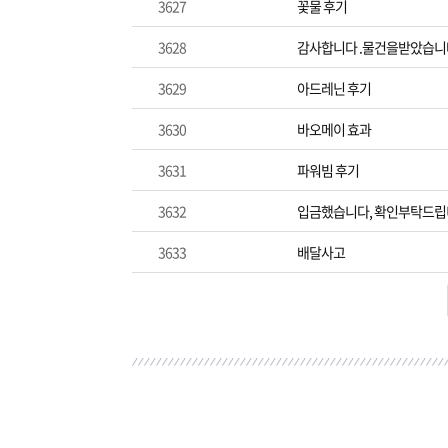
3627
꽃물 후기
3628
감사합니다 .물건을받았습니
3629
아드레닌 후기
3630
바오메이 효과
3631
파워빔 후기
3632
입금했습니다, 확인부탁드립
3633
배달사고