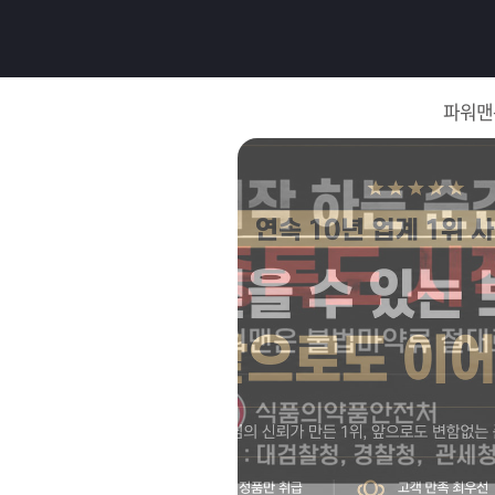
로
그
파워맨
인
로
그
인
이
회
필
원
가
요
입
Q&A
합
파
니
워
제
다.
맨
품
은