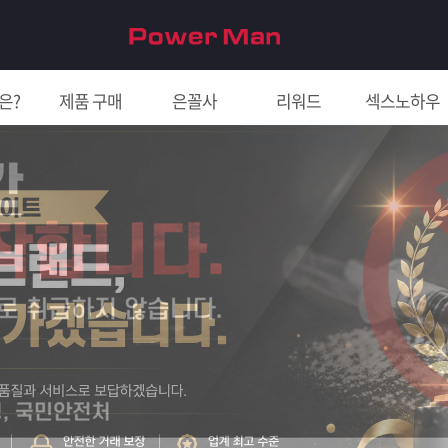
은?
제품 구매
은꼴사
리워드
섹스노하우
친구 초대하면 5천원!