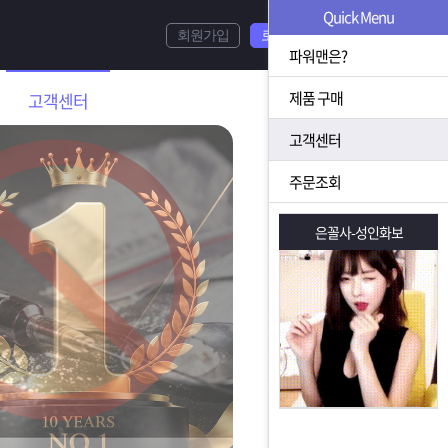
Quick Menu
회원가입
로그인
파워맨은?
제품 구매
고객센터
고객센터
주문조회
은꼴사-성인화보
은꼴사-성인화보