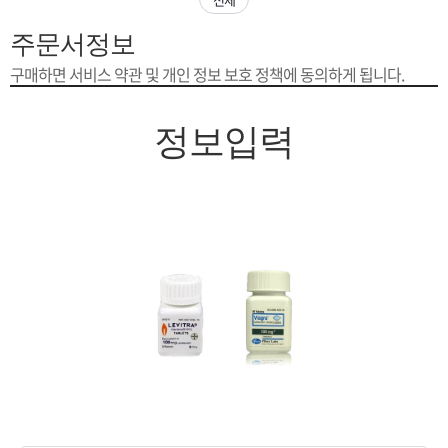
은?
구
꼴
섹
주문서정보
[무인택배함 이용 안내] 집 밖에 주소로 택배 받기
매
사
스
고
구매하면 서비스 약관 및 개인 정보 보호 정책에 동의하게 됩니다.
입금확인이 안되는 상황을 대비해 꼭 입금후 고객센터 연락바랍니다.
노
객
마
정보입력
[2026구정 연휴]설 연휴 배송 및 휴무 안내
하
센
이
주
우
터
페
문
이
조
지
회