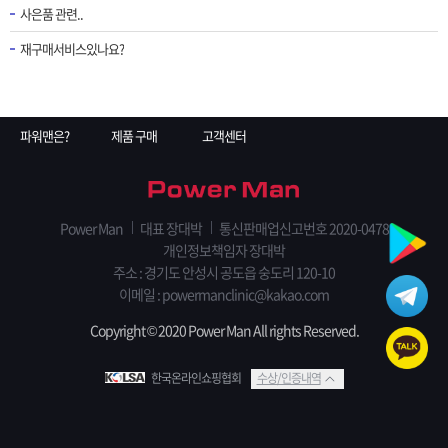
사은품 관련..
재구매서비스있나요?
파워맨은?
제품 구매
고객센터
Power Man
대표 장대박
통신판매업신고번호 2020-0478
개인정보책임자 장대박
주소 : 경기도 안성시 공도읍 숭도리 120-10
이메일 : powermanclinic@kakao.com
Copyright © 2020 Power Man All rights Reserved.
한국온라인쇼핑협회
수상/인증내역