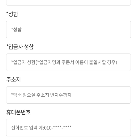
*성함
*입금자 성함
주소지
휴대폰번호