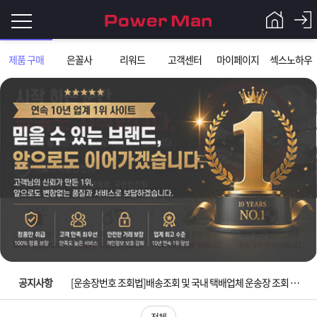
로
제품 구매
은꼴사
리워드
고객센터
마이페이지
섹스노하우
그
로
그
인
인
회
이
원
가
필
입
Q&A
요
파
입금확인이 안되는 상황을 대비해 꼭 입금후 고객센터 연락바랍니다.
합
워
제
[2026구정 연휴]설 연휴 배송 및 휴무 안내
니
맨
품
은
다.
공지사항
[운송장번호 조회법]배송조회 및 국내 택배업체 운송장 조회 하는법
[ios앱 오픈]아이폰 고객 앱설치 가능합니다.
전체