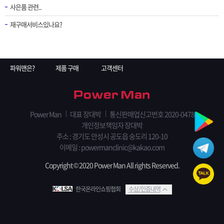
사은품 관련..
재구매서비스있나요?
파워맨은?
제품 구매
고객센터
Power Man
대표 장대박
통신판매업신고번호 2020-0478
개인정보책임자 장대박
주소 : 경기도 안성시 공도읍 숭도리 120-10
이메일 : powermanclinic@kakao.com
Copyright © 2020 Power Man All rights Reserved.
한국온라인쇼핑협회
수상/인증내역