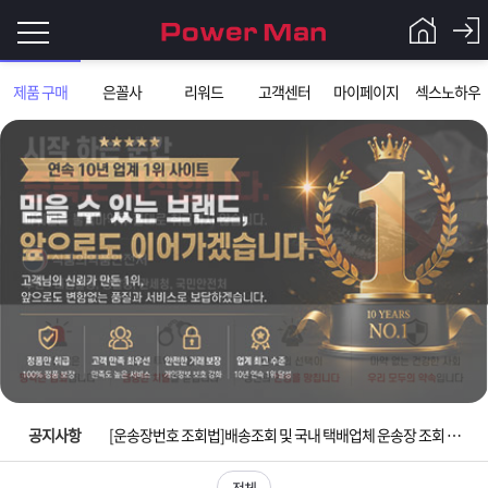
로
제품 구매
은꼴사
리워드
고객센터
마이페이지
섹스노하우
그
로
그
인
인
회
이
원
가
필
입
Q&A
요
파
입금확인이 안되는 상황을 대비해 꼭 입금후 고객센터 연락바랍니다.
합
워
제
[2026구정 연휴]설 연휴 배송 및 휴무 안내
니
맨
품
은
다.
공지사항
[운송장번호 조회법]배송조회 및 국내 택배업체 운송장 조회 하는법
[ios앱 오픈]아이폰 고객 앱설치 가능합니다.
전체