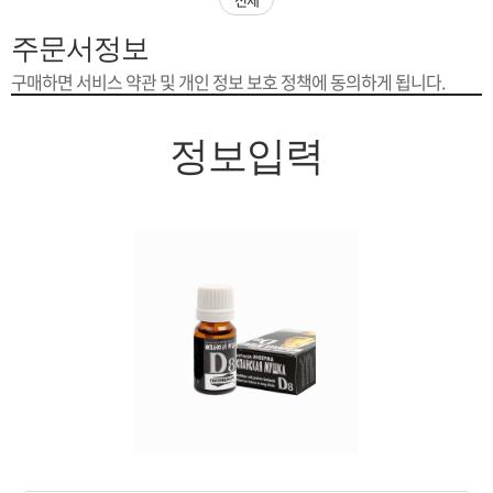
은?
구
꼴
섹
주문서정보
[무인택배함 이용 안내] 집 밖에 주소로 택배 받기
매
사
스
고
구매하면 서비스 약관 및 개인 정보 보호 정책에 동의하게 됩니다.
입금확인이 안되는 상황을 대비해 꼭 입금후 고객센터 연락바랍니다.
노
객
마
정보입력
[2026구정 연휴]설 연휴 배송 및 휴무 안내
하
센
이
주
우
터
페
문
이
조
지
회