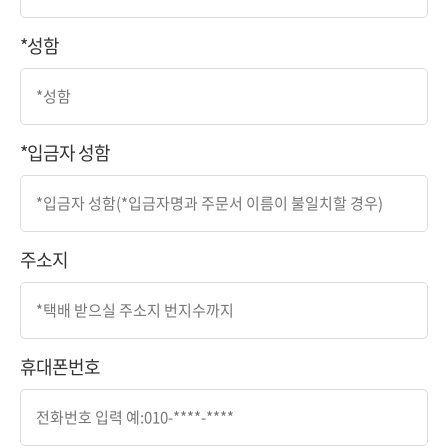
*성함
*입금자 성함
주소지
휴대폰번호