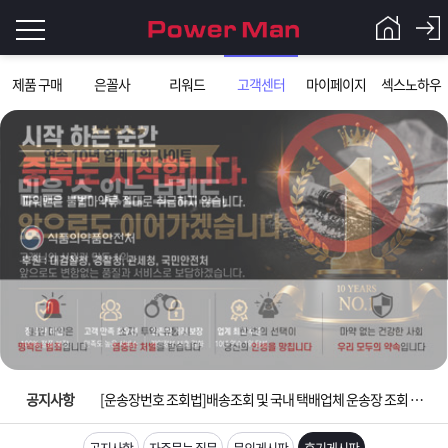
로
제품 구매
은꼴사
리워드
고객센터
마이페이지
섹스노하우
그
로
그
인
인
회
이
원
가
필
입
Q&A
요
파
입금확인이 안되는 상황을 대비해 꼭 입금후 고객센터 연락바랍니다.
합
워
제
[2026구정 연휴]설 연휴 배송 및 휴무 안내
니
맨
품
은
다.
공지사항
[운송장번호 조회법]배송조회 및 국내 택배업체 운송장 조회 하는법
[ios앱 오픈]아이폰 고객 앱설치 가능합니다.
공지사항
자주묻는 질문
문의게시판
후기게시판