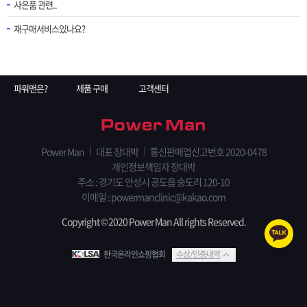
사은품 관련..
재구매서비스있나요?
파워맨은?
제품 구매
고객센터
Power Man
대표 장대박
통신판매업신고번호 2020-0478
개인정보책임자 장대박
주소 : 경기도 안성시 공도읍 숭도리 120-10
이메일 : powermanclinic@kakao.com
Copyright © 2020 Power Man All rights Reserved.
한국온라인쇼핑협회
수상/인증내역