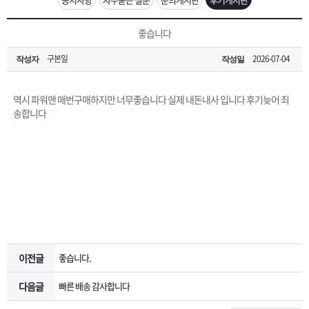
은?
구
꼴
섹
[무인택배함 이용 안내] 집 밖에 주소로 택배 받기
좋습니다
매
사
스
고
구본일
2026-07-04
작성자
작성일
입금확인이 안되는 상황을 대비해 꼭 입금후 고객센터 연락바랍니다.
노
객
마
[2026구정 연휴]설 연휴 배송 및 휴무 안내
역시 파워맨 매번구매하지만 너무좋습니다 실제 내돈내사 입니다 후기늦어 죄
하
센
이
주
송합니다
우
터
페
문
이
조
지
회
이전글
좋습니다.
다음글
빠른 배송 감사합니다