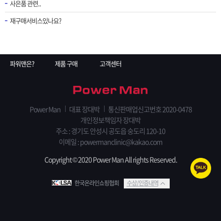
사은품 관련..
재구매서비스있나요?
파워맨은?
제품 구매
고객센터
Power Man
대표 장대박
통신판매업신고번호 2020-0478
개인정보책임자 장대박
주소 : 경기도 안성시 공도읍 숭도리 120-10
이메일 : powermanclinic@kakao.com
Copyright © 2020 Power Man All rights Reserved.
한국온라인쇼핑협회
수상/인증내역