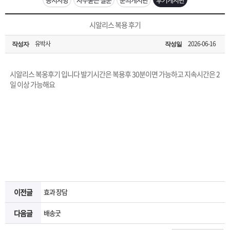
은?
구
꼴
섹
[무인택배함 이용 안내] 집 밖에 주소로 택배 받기
시알리스 복용 후기
매
사
스
고
유박사
2026-06-16
작성자
작성일
입금확인이 안되는 상황을 대비해 꼭 입금후 고객센터 연락바랍니다.
노
객
마
[2026구정 연휴]설 연휴 배송 및 휴무 안내
시알리스 복옹후기 입니다 발기시간은 복용후 30분이면 가능하고 지속시간은 2
하
센
이
주
일 이상 가능해요
우
터
페
문
이
조
지
회
이전글
효과 장담
다음글
배송굿