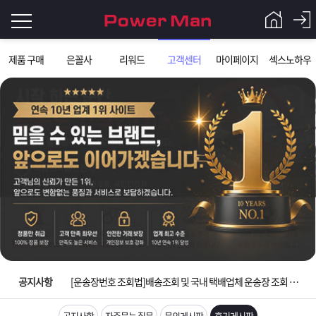
로
제품 구매
은꼴사
리워드
고객센터
마이페이지
섹스노하우
그
로
그
인
인
회
이
원
가
필
입
Q&A
요
파
입금확인이 안되는 상황을 대비해 꼭 입금후 고객센터 연락바랍니다.
합
워
제
[2026구정 연휴]설 연휴 배송 및 휴무 안내
니
맨
품
은
다.
공지사항
[운송장번호 조회법]배송조회 및 국내 택배업체 운송장 조회 하는법
[ios앱 오픈]아이폰 고객 앱설치 가능합니다.
공지사항
자주묻는 질문
문의게시판
후기게시판