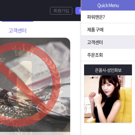
Quick Menu
회원가입
로그인
파워맨은?
제품 구매
고객센터
고객센터
주문조회
은꼴사-성인화보
은꼴사-성인화보