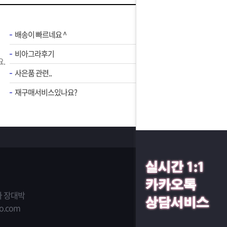
배송이 빠르네요 ^
비아그라후기
.
사은품 관련..
재구매서비스있나요?
 장대박
o.com