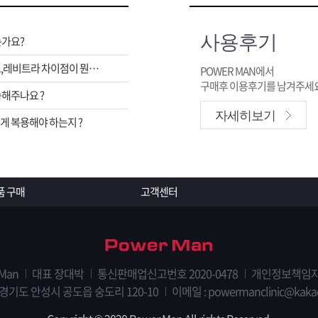
사용후기
는가요?
비아그라,시알리스,레비트라 차이점이 뭔가요 ?
POWER MAN에서
구매후 이용후기를 남겨주세요
해주나요 ?
자세히보기
 복용해야 하는지 ?
품 구매
고객센터
 Man
대표 장대박
통신판매업신고번호 2020-0478
개인정보책임자
 경기도 안성시 공도읍 숭도리 120-10
이메일 : powermanclinic@kaka