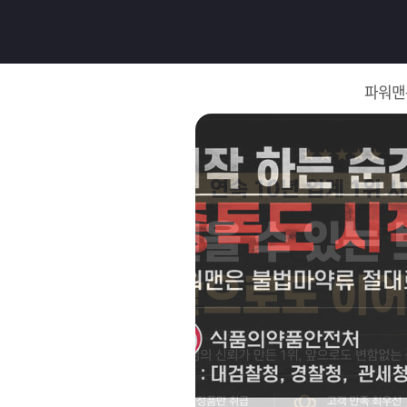
로
그
파워맨
인
로
그
인
이
회
필
원
가
요
입
Q&A
합
파
니
워
제
다.
맨
품
은