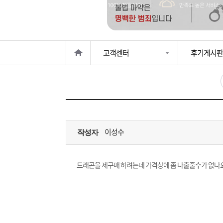
은?
구
꼴
섹
매
사
스
고
고객센터
후기게시판
노
객
마
하
센
이
주
우
터
페
문
이성수
작성자
이
조
지
회
드래곤을 제구매 하려는데 가격상에 좀 나출줄수가 없나요