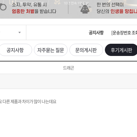
입금확인이 안되
[2026구정 연휴
공지사항
[운송장번호 조
[ios앱 오픈]
공지사항
자주묻는 질문
문의게시판
후기게시판
[무인택배함 이용
드래곤
입금확인이 안되
[2026구정 연휴
 다른 제품과 차이가 많이 나는데요