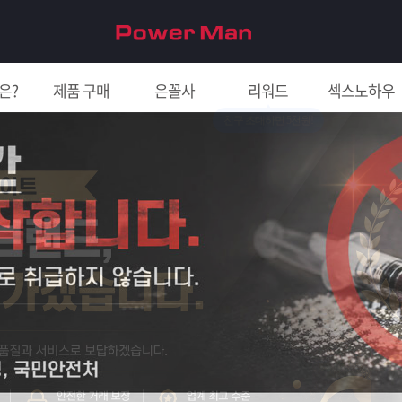
은?
제품 구매
은꼴사
리워드
섹스노하우
친구 초대하면 5천원!