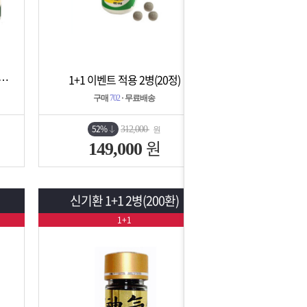
1병(30정) + 레비트라 1병(30정)
1+1 이벤트 적용 2병(20정)
상세보기
담기
구매
702
· 무료배송
52%
312,000
원
원
149,000
신기환 1+1 2병(200환)
1+1