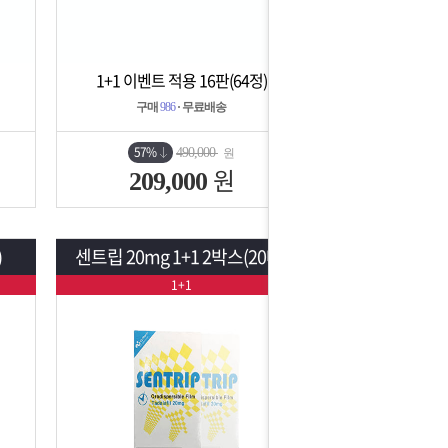
1+1 이벤트 적용 16판(64정)
상세보기
담기
구매
986
· 무료배송
57%
490,000
원
원
209,000
)
센트립 20mg 1+1 2박스(20매)
1+1