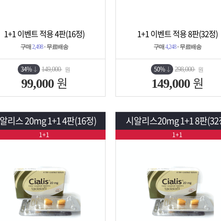
1+1 이벤트 적용 4판(16정)
1+1 이벤트 적용 8판(32정)
상세보기
담기
상세보기
담기
구매
2,498
· 무료배송
구매
4,248
· 무료배송
34%
50%
149,000
298,000
원
원
원
원
99,000
149,000
알리스 20mg 1+1 4판(16정)
시알리스20mg 1+1 8판(32
1+1
1+1