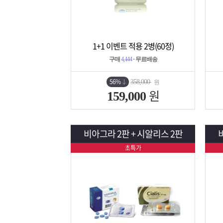
1+1 이벤트 적용 2병(60정)
상세보기
담기
구매
4,444
· 무료배송
56%
358,000
원
원
159,000
비아그라 2판 + 시알리스 2판
초특가