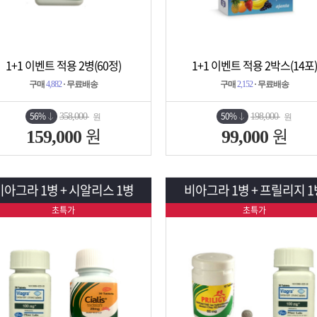
1+1 이벤트 적용 2병(60정)
1+1 이벤트 적용 2박스(14포)
상세보기
담기
상세보기
담기
구매
4,882
· 무료배송
구매
2,152
· 무료배송
56%
50%
358,000
198,000
원
원
원
원
159,000
99,000
비아그라 1병 + 시알리스 1병
비아그라 1병 + 프릴리지 1
초특가
초특가