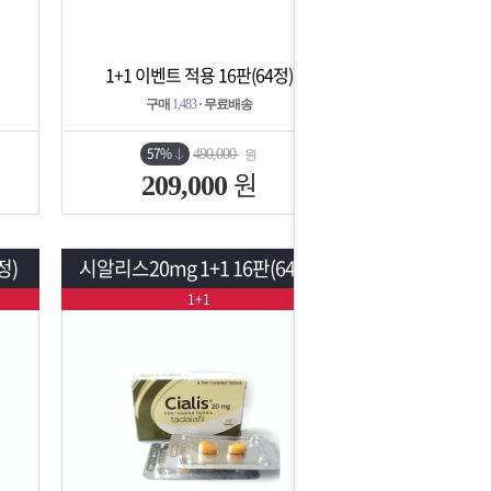
1+1 이벤트 적용 16판(64정)
상세보기
담기
구매
1,483
· 무료배송
57%
490,000
원
원
209,000
정)
시알리스20mg 1+1 16판(64정)
1+1