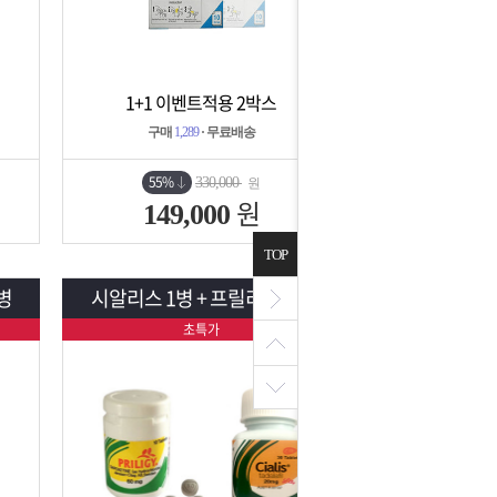
1+1 이벤트적용 2박스
상세보기
담기
구매
1,289
· 무료배송
55%
330,000
원
원
149,000
TOP
병
시알리스 1병 + 프릴리지 1병
초특가