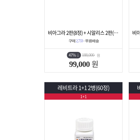
비아그라 2판(8정) + 시알리스 2판(8정)
상세보기
담기
구매
2,733
· 무료배송
47%
188,000
원
원
99,000
레비트라 1+1 2병(60정)
1+1