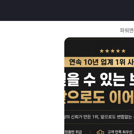
로
그
파워맨
인
로
그
인
이
회
필
원
가
요
입
Q&A
합
파
니
워
제
다.
맨
품
은