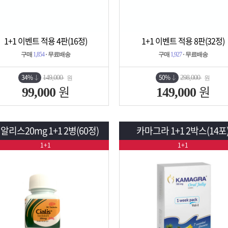
1+1 이벤트 적용 4판(16정)
1+1 이벤트 적용 8판(32정)
상세보기
담기
상세보기
담기
구매
1,854
· 무료배송
구매
1,927
· 무료배송
34%
50%
149,000
298,000
원
원
원
원
99,000
149,000
알리스20mg 1+1 2병(60정)
카마그라 1+1 2박스(14포
1+1
1+1