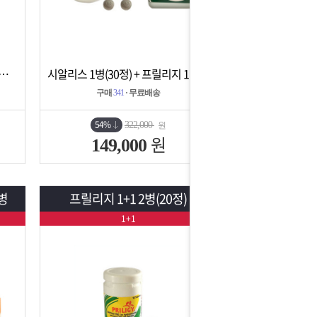
1병(30정) + 프릴리지 1병(10정)
시알리스 1병(30정) + 프릴리지 1병(10정)
상세보기
담기
구매
341
· 무료배송
54%
322,000
원
원
149,000
병
프릴리지 1+1 2병(20정)
1+1