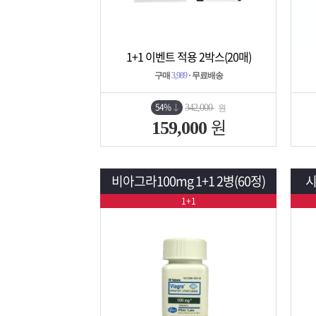
1+1 이벤트 적용 2박스(20매)
상세보기
담기
구매
3,989
· 무료배송
54%
342,000
원
원
159,000
비아그라100mg 1+1 2병(60정)
시
1+1