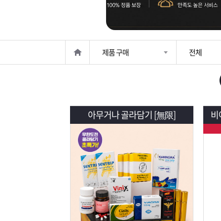
은?
구
꼴
섹
매
사
스
고
제품 구매
전체
노
객
마
하
센
이
주
우
터
페
문
아무거나 골라담기 [無限]
비아
이
조
지
회