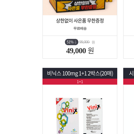
상한없이 사은품 무한증정
상세보기
담기
무료배송
51%
99,000
원
원
49,000
비닉스 100mg 1+1 2박스(20매)
시
1+1