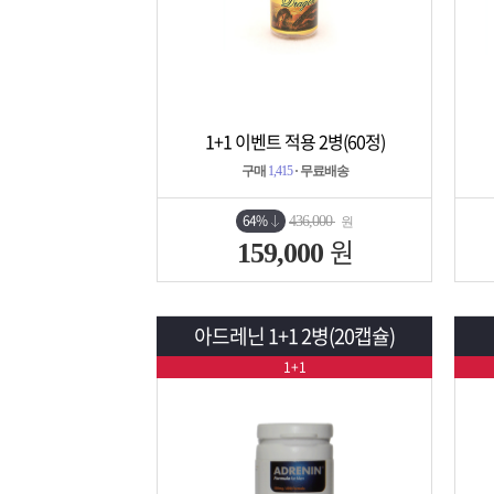
1+1 이벤트 적용 2병(60정)
상세보기
담기
구매
1,415
· 무료배송
64%
436,000
원
원
159,000
아드레닌 1+1 2병(20캡슐)
1+1