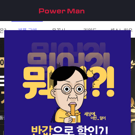
은?
제품 구매
은꼴사
리워드
섹스노하우
친구 초대하면 5천원!