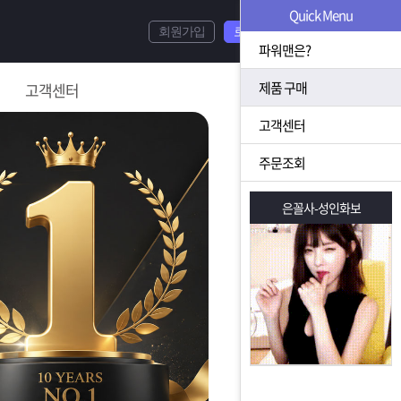
Quick Menu
회원가입
로그인
파워맨은?
제품 구매
고객센터
고객센터
주문조회
은꼴사-성인화보
은꼴사-성인화보