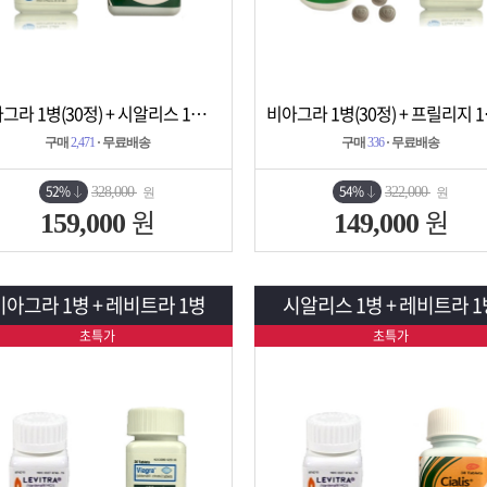
비아그라 1병(30정) + 시알리스 1병(30정)
비아그라 
상세보기
담기
상세보기
담기
구매
2,471
· 무료배송
구매
336
· 무료배송
52%
54%
328,000
322,000
원
원
원
원
159,000
149,000
비아그라 1병 + 레비트라 1병
시알리스 1병 + 레비트라 1
초특가
초특가