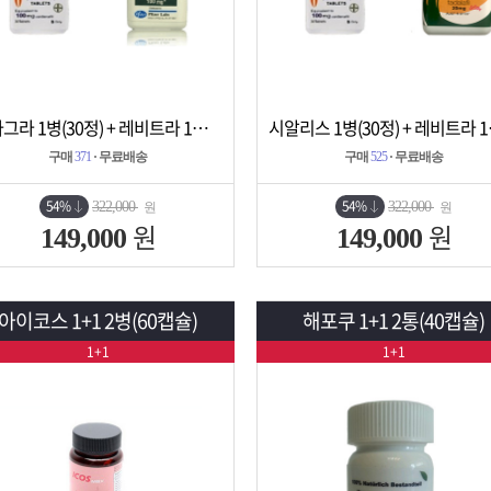
비아그라 1병(30정) + 레비트라 1병(30정)
시알리스 
상세보기
담기
상세보기
담기
구매
371
· 무료배송
구매
525
· 무료배송
54%
54%
322,000
322,000
원
원
원
원
149,000
149,000
아이코스 1+1 2병(60캡슐)
해포쿠 1+1 2통(40캡슐)
1+1
1+1