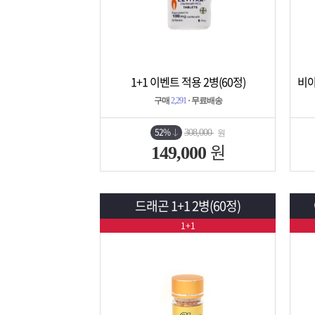
1+1 이벤트 적용 2병(60정)
상세보기
담기
구매
2,291
· 무료배송
52%
308,000
원
원
149,000
드래곤 1+1 2병(60정)
1+1