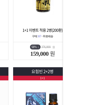
1+1 이벤트 적용 2병(200환)
상세보기
담기
구매
167
· 무료배송
58%
376,000
원
원
159,000
요힘빈 2+2병
1+1