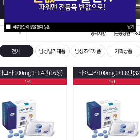
입금확인이 안되
[2026구정 연휴
닫기
하루동안 이 창을 열지 않음
공지사항
[운송장번호 조
[ios앱 오픈]
전체
남성발기제품
남성조루제품
기획상품
[무인택배함 이용
그라 100mg 1+1 4판(16정)
비아그라100mg 1+1 8판(32
입금확인이 안되
1+1
1+1
[2026구정 연휴