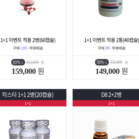
1+1 이벤트 적용 2병(60캡슐)
1+1 이벤트 적용 2통(40캡슐)
상세보기
담기
상세보기
담기
구매
1,065
· 무료배송
구매
388
· 무료배송
61%
55%
412,000
332,000
원
원
원
원
159,000
149,000
칵스타 1+1 2병(20캡슐)
D8 2+2병
1+1
1+1